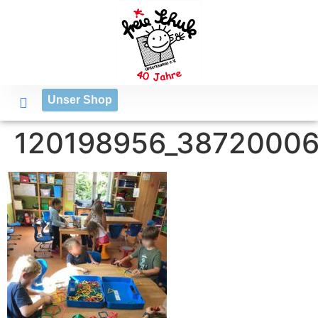
Unser Shop
120198956_3872000