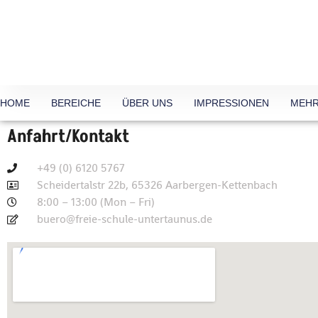
HOME
BEREICHE
ÜBER UNS
IMPRESSIONEN
MEHR
Anfahrt/Kontakt
+49 (0) 6120 5767
Scheidertalstr 22b, 65326 Aarbergen-Kettenbach
8:00 – 13:00 (Mon – Fri)
buero@freie-schule-untertaunus.de